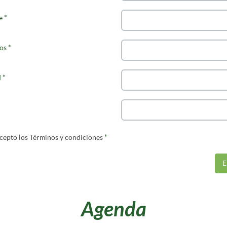
e
*
os
*
d
*
*
cepto los Términos y condiciones
*
E
Agenda