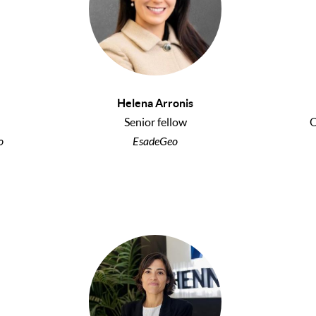
Helena Arronis
Senior fellow
O
o
EsadeGeo