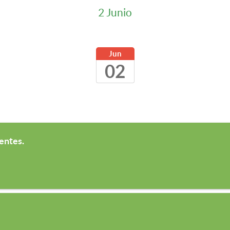
2 Junio
Jun
02
entes.