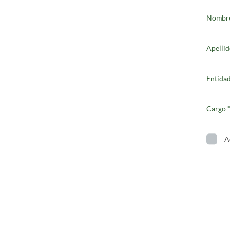
Nombr
Apellid
Entida
Cargo
A